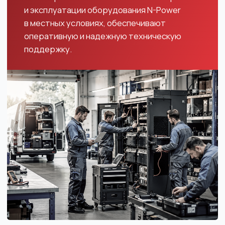
любой сложности
Сервисный центр N-Power обладает
многолетним опытом ввода в эксплуатацию
и обслуживания электрооборудования
ПНР, шеф-монтаж, настройка, наладка,
тестирование, гарантийное и сервисное
обслуживание
Предпродажная подготовка ИБП,
стабилизатора: сборка, настройка
параметров, тестирование под нагрузкой