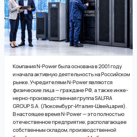
Компания N-Power была основана в 2001 году
и начала активную деятельность на Российском
рынке. Учредителями N-Power являются
физические лица — граждане РФ, а также инже­
нер­но-производственная группа SALFRA
GROUP S.A. (Люксембург-Италия-Швейцария).
В настоящее время N-Power — это полностью
отечественное предприятие, располагающее
собственным складом, производственной
базой и инженерным центром. Мы благодарны
нашим зарубежным партерам за их позитивное
отношение к нашей стране, поддержку
и продолжение сотрудничества не смотря
на внешнеполитические сложности.
Наши реквизиты:
ООО «ЭН-ПАУЭР», ИНН: 7 728 208 889, ОГРН: 1
157 746 236 086
117 513, ГОРОД МОСКВА, УЛ. ОСТРОВИТЯНОВА,
Д. 4, ПОМЕЩ. XVIIА КОМНАТЫ 1−14
Тел: +7 495 740-30-85, E-Mail:
sales@n-power.ru
Web-сайты:
n-power.ru
,
380V.ru
,
ИБП.рф
,
Стабилизатор.рф