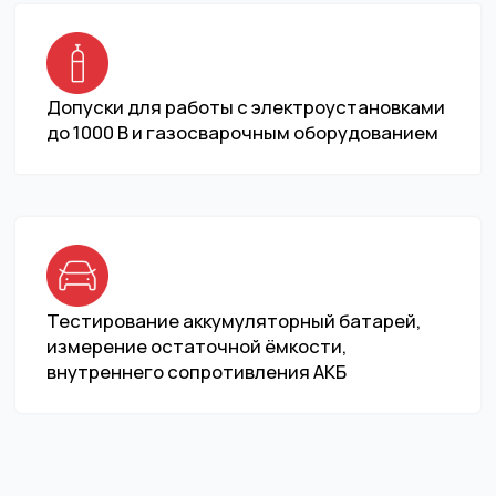
База технических знаний
Публичная оферта
Политика конфиденциальности
Использование Файлов «cookie» и
сервис «Яндекс. Метрика»
Создание сайта:AREYOUPOVA
ООО «ЭН-ПАУЭР», ИНН: 7728208889, ОГРН: 1157746236086
N-Power ® - зарегистрированный торговый знак (№706633)
©2001 -
2026
. N-Power. Все права защищены