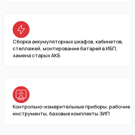
Я подтверждаю данные
Отправить
НАВИГАЦИЯ
КОНТАКТЫ
Главная
+7 (495) 740-30-85
Каталог
Москва, 117513, ул.
Островитянова, д 4,
О нас
ПОМЕЩ. XVIIА
Контакты
КОМНАТЫ 1-14
Реализованные проекты
ОТДЕЛ ПРОДАЖ:
sales@n-power.ru
ИНФОРМАЦИЯ