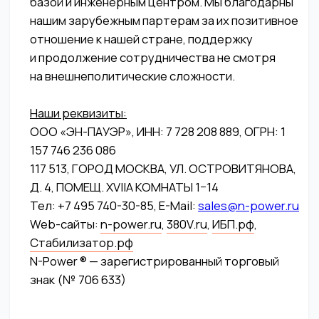
N-Power ® — зарегистрированный торговый
знак (№ 706 633)
2001 год основания
Уникальный опыт работы в России
и странах СНГ. Старейшая компания
в данной индустрии
1000+ объектов
внедрения
Свыше 1000 реализованных проектов
во всех регионах Российской Федерации
Инженерный центр
Собственная производственная база,
полный спектр сервисных услуг:
обследование объекта. ПНР. шеф-