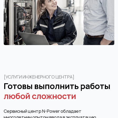
Тестирование аккумуляторный батарей,
измерение остаточной ёмкости,
внутреннего сопротивления АКБ
ПРОКОНСУЛЬТИРУЙТЕСЬ! ПОДЕЛИМСЯ
ОПЫТОМ.
Нужна помощь
с подбором
оборудования?
Подберем решение под вашу задачу
и подготовим коммерческое
предложение
Подберем решение
под вашу задачу
Подготовим КП
за 1 рабочий день
Осуществляем сервис