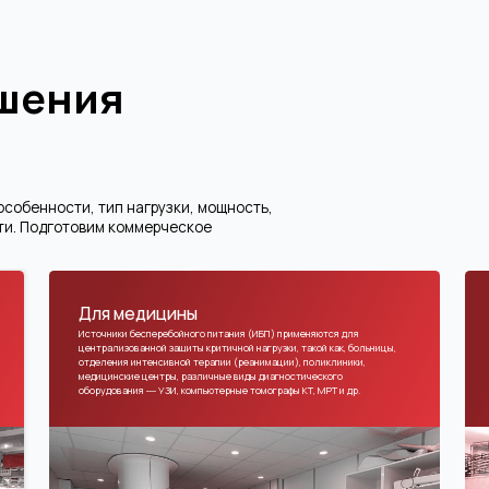
сти, тип нагрузки, мощность,
готовим коммерческое
Для медицины
Дата-центры,
Источники бесперебойного питания (ИБП) применяются для
Модульные и стациона
централизованной защиты критичной нагрузки, такой как, больницы,
обеспечения бесперебо
отделения интенсивной терапии (реанимации), поликлиники,
центров, центров обра
медицинские центры, различные виды диагностического
инженерного оборудова
оборудования ― УЗИ, компьютерные томографы КТ, МРТ и др.
масштабирования, резер