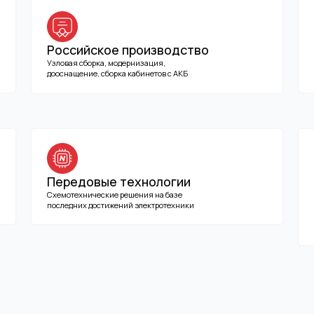
Схемотехнические решения на базе
ПНР, шеф-монтаж, г
последних достижений электротехники
обслуживание во вс
Оставьте ваш телефон, есл
+7
Согласен с
политикой