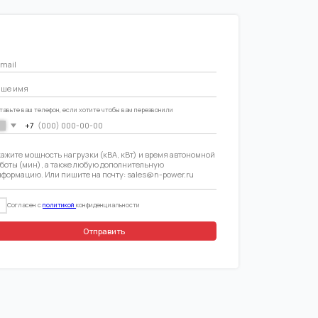
Отправить
ний
альности
 «cookie» и
ика»
YOUPOVA