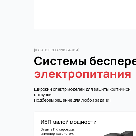
[КАТАЛОГ ОБОРУДОВАНИЯ]
Системы беспереб
электропитания
Широкий спектр моделей для защиты критичной
нагрузки.
Подберем решение для любой задачи!
ИБП малой мощности
Защита ПК, серверов,
инженерных систем,
приборов, телекоммуникаций
0.5-20 кВА, однофазные
Онлайн и интерактивные
Desktop, Rack-Tower