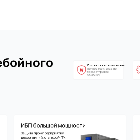
ойного
Проверенное качество
Экспертный под
Полное тестирование
Учитываем
перед отгрузкой
особенности любых
заказчику
видов нагрузок
ИБП большой мощности
Модульные 
Защита промпредприятий,
Защита дата-центро
цехов, линий, станков ЧПУ,
серверных помещени
медицинских центров, ЦОД
коммуникационных
10-500 кВА, трехфазные
10-4800 кВА, трехфа
Двойное преобразование
Масштабирование, р
Напольные и Rack-Tower
Горячая замена моду