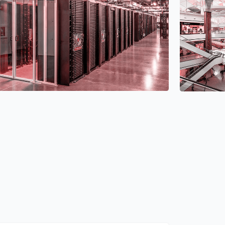
е поставки
с ведущими
з серых схем
 центр