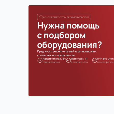
НАВИГАЦИЯ
К
+
Главная
Каталог
М
О
О нас
П
1
Контакты
О
Реализованные проекты
s