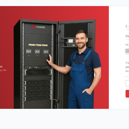
ОНТАКТЫ
ИНФОРМАЦИЯ
7 (495) 740-30-85
База технических зна
Публичная оферта
осква, 117513, ул.
стровитянова, д 4,
Политика конфиденци
ОМЕЩ. XVIIА КОМНАТЫ 1-
Использование Файлов
4
сервис «Яндекс. Метр
ТДЕЛ ПРОДАЖ:
ales@n-power.ru
Создание сайта:ARE
ООО «ЭН-ПАУЭР», ИНН: 7728208889, ОГРН: 1157746236086
N-Power ® - зарегистрированный торговый знак (№706633)