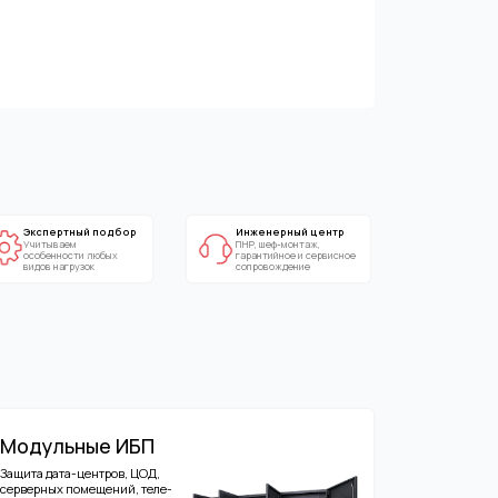
бор
Инженерный центр
ПНР, шеф-монтаж,
гарантийное и сервисное
сопровождение
ИБП
в, ЦОД,
й, теле-
 систем
зные
езерв
лей