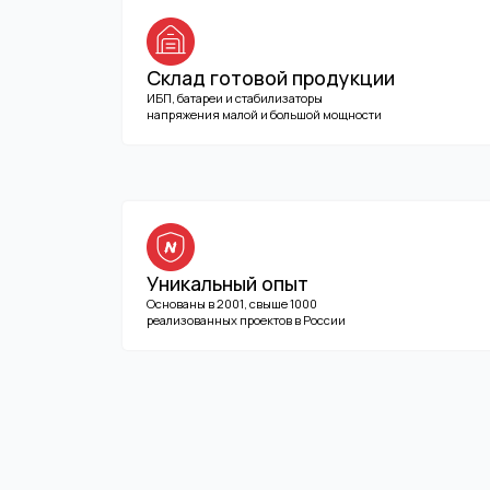
Основаны в 2001, свыше 1000
реализованных проектов в России
КОНСУЛЬТИРУЙТЕСЬ! ДЕЛИМСЯ ОПЫТОМ!
Нужна помощь
с подбором
оборудования?
Предложим решение вашей задачи, вышлем
коммерческое предложение
Найдем оптимальное
Подготовим КП
ПНР, шеф-монтаж
решение задачи
в течение часа
во всех регионах РФ