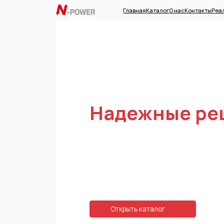
Главная
Каталог
О нас
Контакты
Реализованн
Сайт в процессе наполнения контентом.
Наши актуальные сайты:
ИБП.рф
Стабилизатор.рф
N-Power — бесп
электропитание
Надежные реше
Производство, поставка и обслуживание систем
бесперебойного питания, стабилизаторов
напряжения и аккумуляторных батарей, реализа
комплексных проектов по защите критичных объ
от перебоев в электроснабжении.
Открыть каталог
2001
1000+
500+
год
объектов
м
основания
внедрения
у