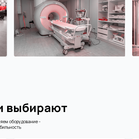
выбирают
рудование -
ть
Российское производство
Официальны
Узловая сборка, модернизация,
Прямые контракты 
дооснащение, сборка кабинетов с АКБ
производителями бе
Передовые технологии
Инженерный