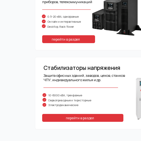
перейти в раздел
Стабилизаторы напряжения
Защита офисных зданий, заводов, цехов, станков
ЧПУ, индивидуального жилья и др.
10-6000 кВА, трехфазные
Сервоприводные и тиристорные
Электродинамические
перейти в раздел
[ОТРАСЛЕВЫЕ РЕШЕНИЯ]
Оптимальные реше
для любых задач