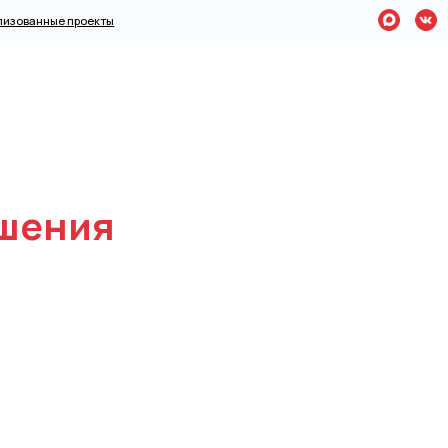
✉️ sales@n-
ые проекты
+7 (495) 7
еребойное
ния
ция
ектов
оделей
стройств