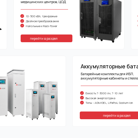
перейти в раздел
перейти в раз
Аккумуляторные батареи
Батарейные комплекты для ИБП,
аккумуляторные кабинеты и стеллажи
Емкость 7-3000 Ач, 7-10 лет
Высокая энергоотдача
Типы - AGM/GEL, LiFePo4, Sodium ion
перейти в раздел
ния