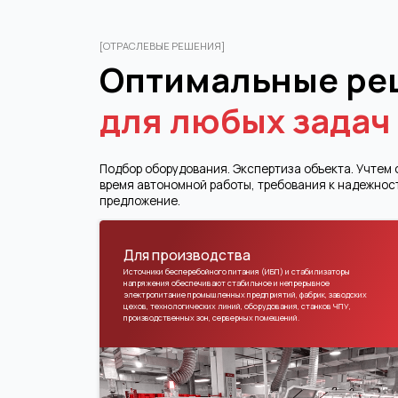
Подбор оборудования. Экспертиза объекта. Учтем особенно
время автономной работы, требования к надежности. Под
предложение.
Для производства
Источники бесперебойного питания (ИБП) и стабилизаторы
напряжения обеспечивают стабильное и непрерывное
электропитание промышленных предприятий, фабрик, заводских
цехов, технологических линий, оборудования, станков ЧПУ,
производственных зон, серверных помещений.