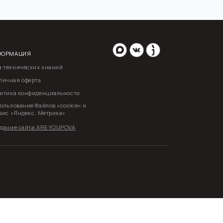
ний
альности
 «cookie» и
ика»
YOUPOVA