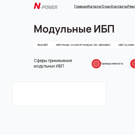
Главная
Каталог
О нас
Контакты
Реализованн
Модульные ИБП
Все ИБП
ИБП Power-Vision HF Module (20-4800кВА)
ИБП System (10-4800кВА
Сферы применения
Промышленность
Медици
модульных ИБП