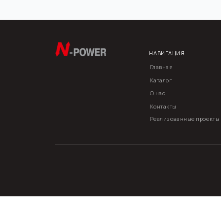
НАВИГАЦИЯ
К
+
Главная
Каталог
М
О
О нас
П
1
Контакты
О
Реализованные проекты
s