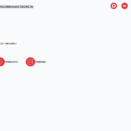
✉️ sales@n-
ые проекты
+7 (495) 7
)
на
Серверы