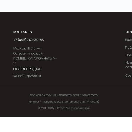
ОНТАКТЫ
ИНФОРМАЦИЯ
7 (495) 740-30-85
База технических зна
Публичная оферта
осква, 117513, ул.
стровитянова, д 4,
Политика конфиденци
ОМЕЩ. XVIIА КОМНАТЫ 1-
Использование Файлов
4
сервис «Яндекс. Метр
ТДЕЛ ПРОДАЖ:
ales@n-power.ru
Создание сайта:ARE
ООО «ЭН-ПАУЭР», ИНН: 7728208889, ОГРН: 1157746236086
N-Power ® - зарегистрированный торговый знак (№706633)
©2001 -
2026
. N-Power. Все права защищены