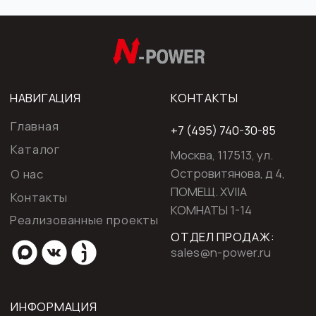
ИНФОРМАЦИЯ
База технических знаний
Публичная оферта
Политика конфиденциальности
Использование Файлов «cookie» и
сервис «Яндекс. Метрика»
Создание сайта:AREYOUPOVA
ООО «ЭН-ПАУЭР», ИНН: 7728208889, ОГРН: 1157746236086
N-Power ® - зарегистрированный торговый знак (№706633)
©2001 -
2026
. N-Power. Все права защищены