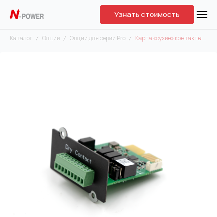
Узнать стоимость
Каталог
Опции
Опции для серии Pro
Карта «сухие» контакты AS401 card