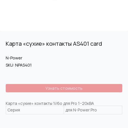
Карта «сухие» контакты AS401 card
N-Power
SKU:
NPAS401
НАВИГАЦИЯ
КОНТАКТЫ
Узнать стоимость
Главная
+7 (495) 740-30-85
Каталог
Москва, 117513, ул.
Карта «сухие» контакты 1i/6o для Pro 1−20кВА
Островитянова, д 4,
О нас
Серия
для N-Power Pro
ПОМЕЩ. XVIIА
Контакты
КОМНАТЫ 1-14
Реализованные проекты
ОТДЕЛ ПРОДАЖ:
sales@n-power.ru