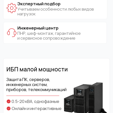
ИБП малой мощности
Защита ПК, серверов,
инженерных систем,
приборов, телекоммуникаций
0.5-20 кВА, однофазные
Онлайн и интерактивные
Desktop, Rack-Tower
перейти в раздел
ИБП большой мощности
Защита промпредприятий,
цехов, линий, станков ЧПУ,
медицинских центров, ЦОД
10-500 кВА, трехфазные
Двойное преобразование
Напольные и Rack-Tower