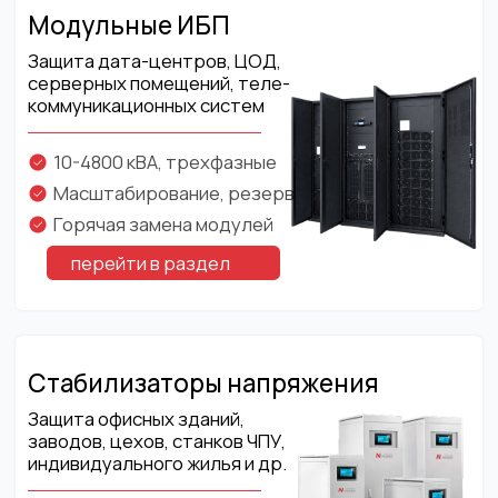
перейти в раздел
Аккумуляторные батареи
Батарейные комплекты для
ИБП, аккумуляторные
кабинеты и стеллажи
Емкость 7-3000 Ач, 7-10 лет
Высокая энергоотдача
Типы - AGM/GEL, LiFePo4, Sodium ion
перейти в раздел
НАВИГАЦИЯ
КОНТАКТЫ
Главная
+7 (495) 740-30-85
Каталог
Москва, 117513, ул.