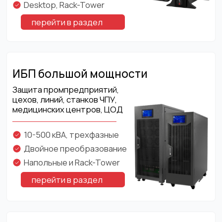
перейти в раздел
Модульные ИБП
Защита дата-центров, ЦОД,
серверных помещений, теле-
коммуникационных систем
10-4800 кВА, трехфазные
Масштабирование, резерв
Горячая замена модулей
перейти в раздел
Стабилизаторы напряжения
Защита офисных зданий,
заводов, цехов, станков ЧПУ,
индивидуального жилья и др.
10-6000 кВА, трехфазные
Сервоприводные и тиристорные
Электродинамические