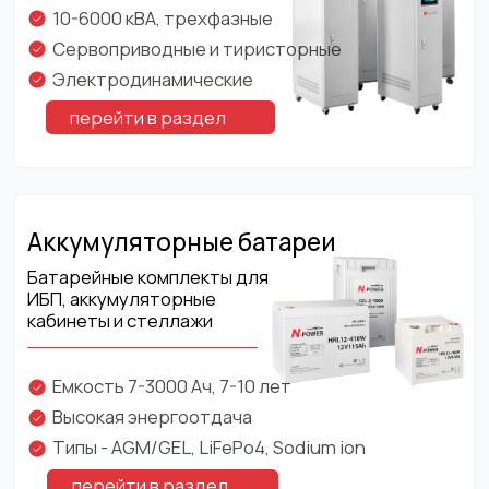
Островитянова, д 4,
О нас
ПОМЕЩ. XVIIА
Контакты
КОМНАТЫ 1-14
Реализованные проекты
ОТДЕЛ ПРОДАЖ:
sales@n-power.ru
ИНФОРМАЦИЯ
База технических знаний
Публичная оферта
Политика конфиденциальности
Использование Файлов «cookie» и
сервис «Яндекс. Метрика»
Создание сайта:AREYOUPOVA
ООО «ЭН-ПАУЭР», ИНН: 7728208889, ОГРН: 1157746236086
N-Power ® - зарегистрированный торговый знак (№706633)
©2001 -
2026
. N-Power. Все права защищены