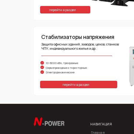
Стабилизаторы напряжения
Защита офисных зданий, заводов, цехов, станков
ЧПУ, индивидуального жилья и др.
10-6000 кВА, трехфазные
Сервоприводные и тиристорные
Электродинамические
перейти в раздел
НАВИГАЦИЯ
К
+
Главная
Каталог
М
О
О нас
П
1
Контакты
О
Реализованные проекты