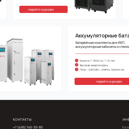
Аккумуляторные батареи
Батарейные комплекты для ИБП,
аккумуляторные кабинеты и стеллажи
Емкость 7-3000 Ач, 7-10 лет
Высокая энергоотдача
Типы - AGM/GEL, LiFePo4, Sodium ion
перейти в раздел
ОНТАКТЫ
ИНФОРМАЦИЯ
7 (495) 740-30-85
База технических зна
Публичная оферта
осква, 117513, ул.
стровитянова, д 4,
Политика конфиденци
ОМЕЩ. XVIIА КОМНАТЫ 1-
Использование Файлов
4
сервис «Яндекс. Метр
ТДЕЛ ПРОДАЖ: