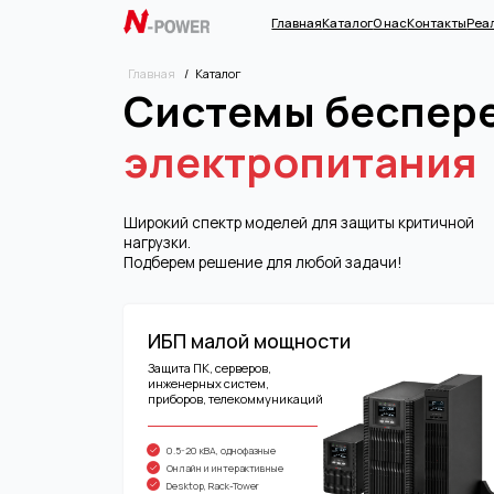
Главная
Каталог
О нас
Контакты
Реализованн
Главная
/
Каталог
Системы беспереб
электропитания
Широкий спектр моделей для защиты критичной
нагрузки.
Подберем решение для любой задачи!
ИБП малой мощности
Защита ПК, серверов,
инженерных систем,
приборов, телекоммуникаций
0.5-20 кВА, однофазные
Онлайн и интерактивные
Desktop, Rack-Tower
перейти в раздел