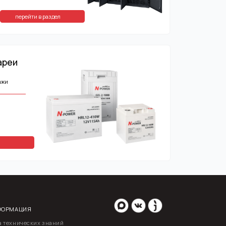
ний
альности
 «cookie» и
ика»