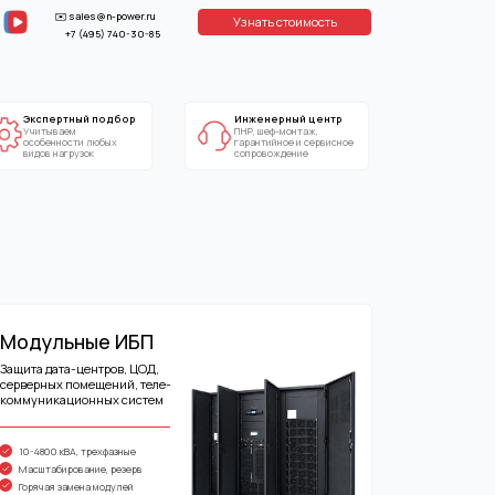
power.ru
Узнать стоимость
40-30-85
бор
Инженерный центр
ПНР, шеф-монтаж,
гарантийное и сервисное
сопровождение
ИБП
в, ЦОД,
й, теле-
 систем
зные
езерв
лей
дел