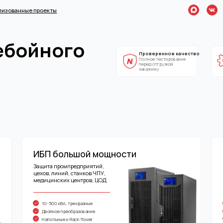
✉️ sales@n-
ые проекты
+7 (495) 7
ойного
Проверенное качество
Экспертный под
Полное тестирование
Учитываем
перед отгрузкой
особенности любых
заказчику
видов нагрузок
ИБП большой мощности
Модульные 
Защита промпредприятий,
Защита дата-центро
цехов, линий, станков ЧПУ,
серверных помещени
медицинских центров, ЦОД
коммуникационных
10-500 кВА, трехфазные
10-4800 кВА, трехфа
Двойное преобразование
Масштабирование, р
Напольные и Rack-Tower
Горячая замена моду
перейти в раздел
перейти в раз